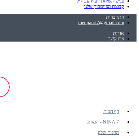
פגישה/שיחת ייעוץ עם לילך
קבוצת הפייסבוק שלנו
התחברות
meuparot7@gmail.com
אודות
צרו קשר
דף הבית
NINA 7 - המותג
החנות שלנו