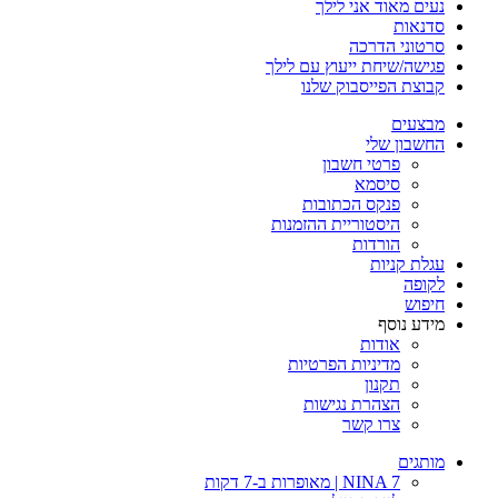
נעים מאוד אני לילך
סדנאות
סרטוני הדרכה
פגישה/שיחת ייעוץ עם לילך
קבוצת הפייסבוק שלנו
מבצעים
החשבון שלי
פרטי חשבון
סיסמא
פנקס הכתובות
היסטוריית ההזמנות
הורדות
עגלת קניות
לקופה
חיפוש
מידע נוסף
אודות
מדיניות הפרטיות
תקנון
הצהרת נגישות
צרו קשר
מותגים
NINA 7 | מאופרות ב-7 דקות