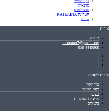
לייף סטייל
סדנאות
עדה לזורגן
קטרינה KATERINA
שונות
אודות
אודות
meuparot7@gmail.com
050-4448800
שירות לקוחות
צרו קשר
מפת האתר
תקנון
מדיניות הפרטיות
ביטולים