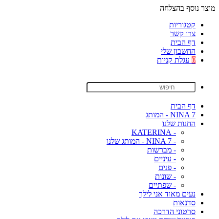
מוצר נוסף בהצלחה
קטגוריות
צרו קשר
דף הבית
החשבון שלי
0
עגלת קניות
דף הבית
NINA 7 - המותג
החנות שלנו
- KATERINA
- NINA 7 - המותג שלנו
- מברשות
- עיניים
- פנים
- שונות
- שפתיים
נעים מאוד אני לילך
סדנאות
סרטוני הדרכה