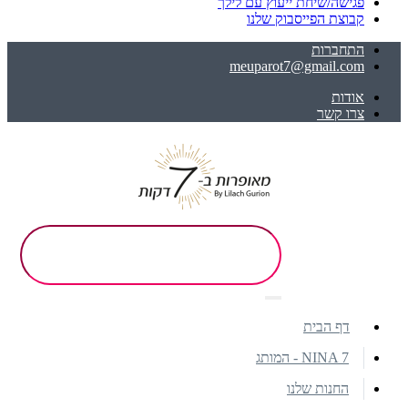
פגישה/שיחת ייעוץ עם לילך
קבוצת הפייסבוק שלנו
התחברות
meuparot7@gmail.com
אודות
צרו קשר
דף הבית
NINA 7 - המותג
החנות שלנו