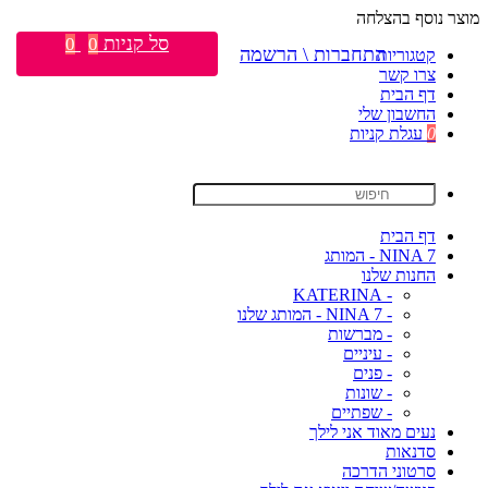
מוצר נוסף בהצלחה
סל קניות
0
0
התחברות \ הרשמה
קטגוריות
צרו קשר
דף הבית
החשבון שלי
0
עגלת קניות
דף הבית
NINA 7 - המותג
החנות שלנו
- KATERINA
- NINA 7 - המותג שלנו
- מברשות
- עיניים
- פנים
- שונות
- שפתיים
נעים מאוד אני לילך
סדנאות
סרטוני הדרכה