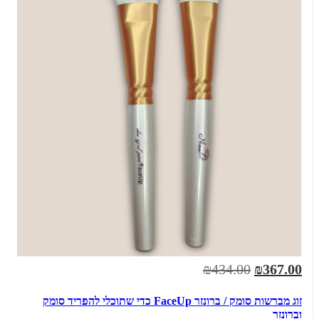
₪434.00
₪367.00
זוג מברשות סומק / ברונזר FaceUp כדי שתוכלי להפריד סומק
וברונזר