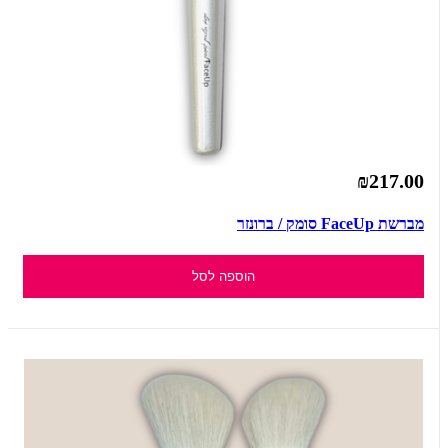
₪217.00
מברשת FaceUp סומק / ברונזר
הוספה לסל