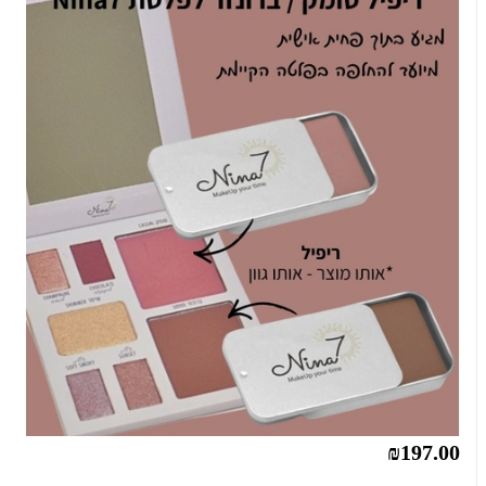
₪197.00