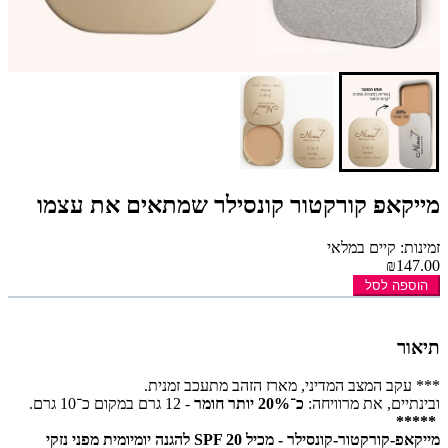
מייקאפ קורקטור קונסילר שמתאים את עצמו
זמינות: קיים במלאי
₪147.00
הוספה לסל
תיאור
*** עקב המצב המדיני, מארז הזהב מתעכב זמנית.
ובינתיים, את מרוויחה:
כ־20% יותר חומר
- 12 גרם במקום כ־10 גרם.
*****
מייקאפ-קורקטור-קונסילר - מכיל SPF 20 להגנה יומיומית מפני נזקי