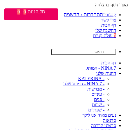
מוצר נוסף בהצלחה
סל קניות
0
0
התחברות \ הרשמה
קטגוריות
צרו קשר
דף הבית
החשבון שלי
0
עגלת קניות
דף הבית
NINA 7 - המותג
החנות שלנו
- KATERINA
- NINA 7 - המותג שלנו
- מברשות
- עיניים
- פנים
- שונות
- שפתיים
נעים מאוד אני לילך
סדנאות
סרטוני הדרכה