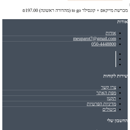
מברשת מייקאפ + קונסילר to go (מהדורה ראשונה)
₪197.00
אודות
אודות
meuparot7@gmail.com
050-4448800
שירות לקוחות
צרו קשר
מפת האתר
תקנון
מדיניות הפרטיות
ביטולים
החשבון שלי