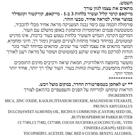
השמש.
מתאים את עצמו לגוון עורך
מייקאפ קרמי קליל ועשיר בלחות 3 ב-1 - מייקאפ, קורקטור וקונסילר
במוצר אחד, למראה אחיד, טבעי וזוהר.
פורמולה חכמה עם כיסוי נבנה המעניקה מראה אחיד מבלי להכביד,
מטשטשת פגמים ואדמומיות ומתמזגת באופן מושלם עם העור.
המרקם הקרמי, הגמיש והעשיר בלחות נטמע בעור ברכות, אינו מדגיש
קמטוטים, במיוחד באזור מתחת לעיניים ומעניק גימור רך, חיוני ומחמיא.
המוצר מתאים את עצמו לסוגי עור שונים, ומתאים במיוחד לעור בוגר
הודות למרקם נוח שאינו שוקע בקמטוטים ושומר על מראה רענן לאורך
היום.
מועשר בחומצה היאלורונית, חמאת שיאה ורכיבים מזינים התומכים
בלחות מתמשכת, גמישות ונוחות בעור. העור שלך רך יותר, אחיד יותר
וזוהר יותר.
**********
** יש לאחסן בטמפרטורת החדר, במקום מוצל ויבש.
הוראות שימוש: למריחה על הפנים והעפעפיים בהתאם לצורך
INGREDIENTS:
MICA, ZINC OXIDE, KAOLIN,TITANIUM DIOXIDE, MAGNESIUM STEARATE,
PRUNUS AMYGDALUS
DULCIS(SWEET ALMOND) OIL, RICINUS COMMUNIS (CASTOR) SEED OIL,
BUTYROSPERMUM PARKII BUTTER,
CI 77491,CI 77492, CI77499, COCOS NUCIFERA (COCONUT) OIL, VITIS
VINIFERA (GRAPE) SEED OIL,
TOCOPHERYL ACETATE, D&C RED 6 CI15850, BENZYL ALCOHOL,