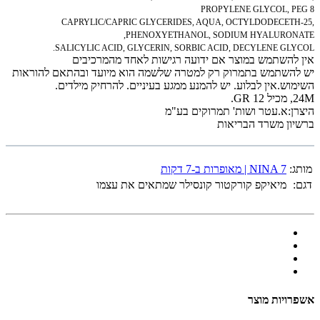
PROPYLENE GLYCOL, PEG 8
CAPRYLIC/CAPRIC GLYCERIDES, AQUA, OCTYLDODECETH-25,
PHENOXYETHANOL, SODIUM HYALURONATE,
SALICYLIC ACID, GLYCERIN, SORBIC ACID, DECYLENE GLYCOL.
אין להשתמש במוצר אם ידועה רגישות לאחד מהמרכיבים
יש להשתמש בתמרוק רק למטרה שלשמה הוא מיועד ובהתאם להוראות
השימוש.אין לבלוע. יש להמנע ממגע בעיניים. להרחיק מילדים.
24M, מכיל 12 GR.
היצרן:א.עטר ושות' תמרוקים בע"מ
ברשיון משרד הבריאות
מותג:
NINA 7 | מאופרות ב-7 דקות
דגם:
מיאיקפ קורקטור קונסילר שמתאים את עצמו
אשפרויות מוצר