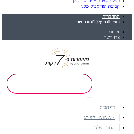
פגישה/שיחת ייעוץ עם לילך
קבוצת הפייסבוק שלנו
התחברות
meuparot7@gmail.com
אודות
צרו קשר
דף הבית
NINA 7 - המותג
החנות שלנו