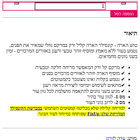
הוספה לסל
תיאור
טוש הארה - קונסילר הארה קליל ודק במרקם נוזלי שמאיר את הפנים,
נטמע בעור ללא מאמץ ומוסיף זוהר טבעי ורענן באזורים המרכזיים - זמין
בשני גוונים מחמיאים.
✔ מרקם קל ודק המאפשר מריחה חלקה וטבעית
✔ מוסיף הארה וזוהר לאזורים מרכזיים בפנים
✔ נטמע בקלות ואינו מצטבר בקמטוטים
✔מתאים לשימוש יומיומי ליצירת מראה רענן
✔ מגיע בשני גוונים להתאמה מושלמת לכל גוון עור
מס 1-
לגוון עור בהיר
מס 2-
לרוב גווני העור
למריחה קלילה שלא מבליטה קמטוטים השתמשי
במברשת הקונסילר
המדויקת שלנו FixUp
שפותחה במיוחד לעור הבוגר.
מותג:
עדה לזורגן