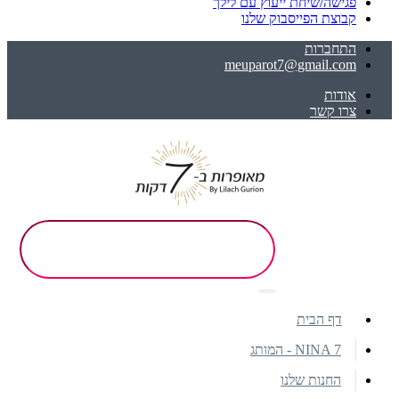
פגישה/שיחת ייעוץ עם לילך
קבוצת הפייסבוק שלנו
התחברות
meuparot7@gmail.com
אודות
צרו קשר
דף הבית
NINA 7 - המותג
החנות שלנו