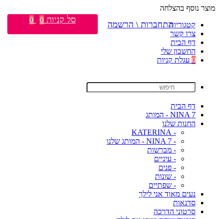
מוצר נוסף בהצלחה
סל קניות
0
0
התחברות \ הרשמה
קטגוריות
צרו קשר
דף הבית
החשבון שלי
0
עגלת קניות
דף הבית
NINA 7 - המותג
החנות שלנו
- KATERINA
- NINA 7 - המותג שלנו
- מברשות
- עיניים
- פנים
- שונות
- שפתיים
נעים מאוד אני לילך
סדנאות
סרטוני הדרכה