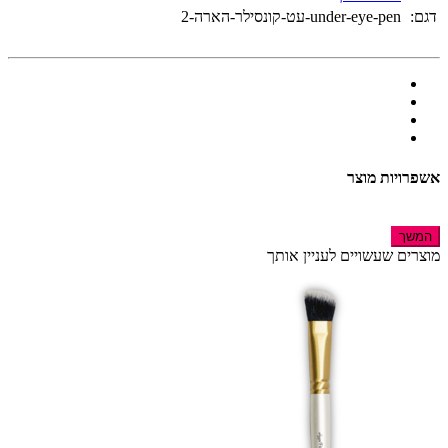
דגם:
under-eye-pen-עט-קונסילר-הארה-2
אשפרויות מוצר
המשך
מוצרים שעשויים לעניין אותך